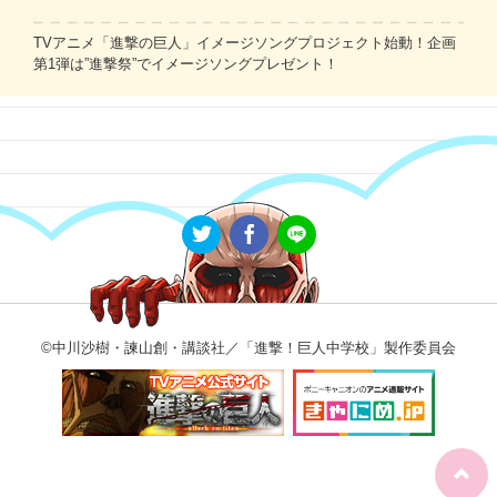
TVアニメ「進撃の巨人」イメージソングプロジェクト始動！企画
第1弾は”進撃祭”でイメージソングプレゼント！
©中川沙樹・諫山創・講談社／「進撃！巨人中学校」製作委員会