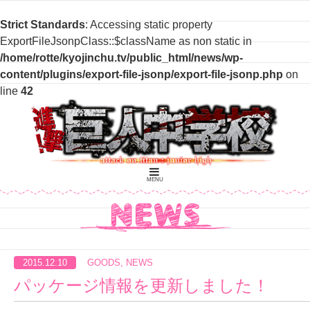
Strict Standards
: Accessing static property
ExportFileJsonpClass::$className as non static in
/home/rotte/kyojinchu.tv/public_html/news/wp-
content/plugins/export-file-jsonp/export-file-jsonp.php
on
line
42
MENU
2015.12.10
GOODS
,
NEWS
パッケージ情報を更新しました！