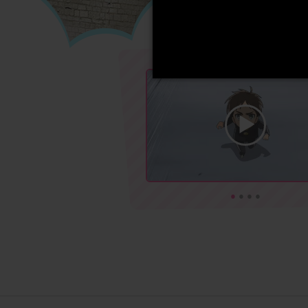
●
●
●
●