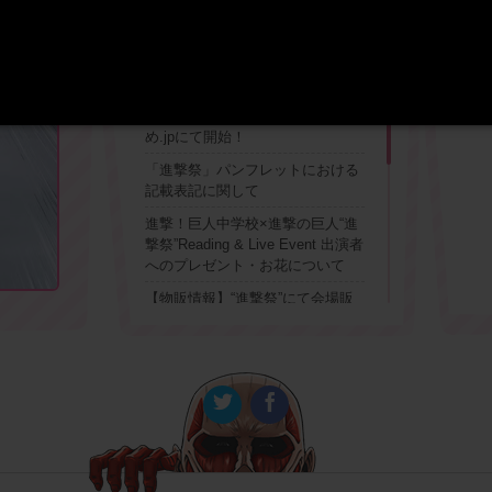
@
【進撃祭】グッズ販売がきゃに
め.jpにて開始！
「進撃祭」パンフレットにおける
記載表記に関して
進撃！巨人中学校×進撃の巨人“進
撃祭”Reading & Live Event 出演者
へのプレゼント・お花について
【物販情報】“進撃祭”にて会場販
売される、グッズラインナップを
一挙公開！
TVアニメ「進撃の巨人」イメージ
ソングプロジェクト始動！企画第
1弾は”進撃祭”でイメージソングプ
レゼント！
“進撃祭”チケットぴあでのプレリ
ザーブ抽選が4/29（祝）より開始