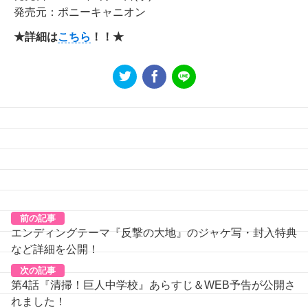
発売元：ポニーキャニオン
★詳細は
こちら
！！★
前の記事
エンディングテーマ『反撃の大地』のジャケ写・封入特典
など詳細を公開！
次の記事
第4話『清掃！巨人中学校』あらすじ＆WEB予告が公開さ
れました！