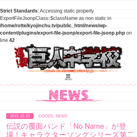
Strict Standards
: Accessing static property
ExportFileJsonpClass::$className as non static in
/home/rotte/kyojinchu.tv/public_html/news/wp-
content/plugins/export-file-jsonp/export-file-jsonp.php
on
line
42
MENU
2015.10.20
GOODS
,
NEWS
伝説の覆面バンド「No Name」が登
場！キャラクターソングシリーズ第二